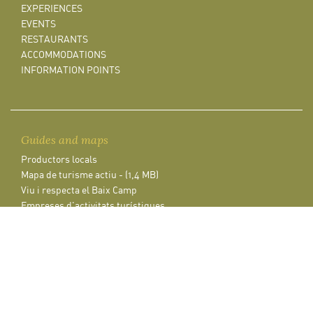
EXPERIENCES
EVENTS
RESTAURANTS
ACCOMMODATIONS
INFORMATION POINTS
Guides and maps
Productors locals
Mapa de turisme actiu - (1,4 MB)
Viu i respecta el Baix Camp
Empreses d'activitats turístiques
Mapa de principals atractius turístics
Tríptic de la ruta cicloturística de l'oli
Enjoy & respect Baix Camp
Catàleg Muntanyes de la Costa Daurada (CA-ES-EN) - (2,9 MB)
Vive y respeta el Baix Camp
Calendari d'activitats guiades 2026