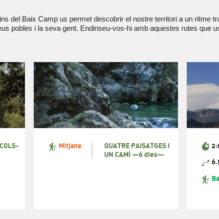
s del Baix Camp us permet descobrir el nostre territori a un ritme tra
seus pobles i la seva gent. Endinseu-vos-hi amb aquestes rutes que u
COLS-
QUATRE PAISATGES I
2:
Mitjana
UN CAMÍ —6 dies—
6.
Ba