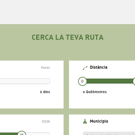
CERCA LA TEVA RUTA
Distància
Hores
0
6 dies
0 Quilòmetres
Municipis
0/100