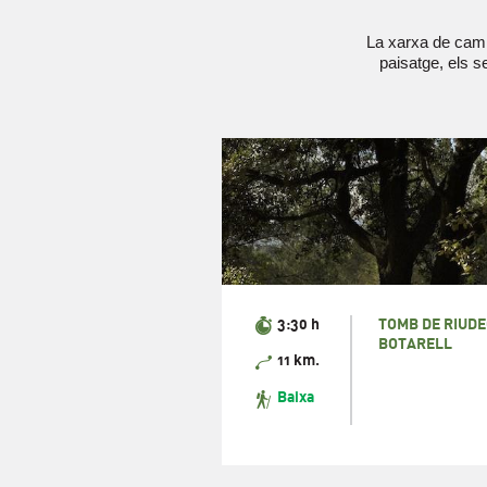
La xarxa de camin
paisatge, els 
3:30 h
TOMB DE RIUDE
BOTARELL
11 km.
Baixa