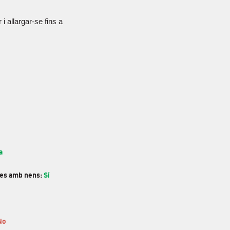
i allargar-se fins a
a
ies amb nens:
Sí
No