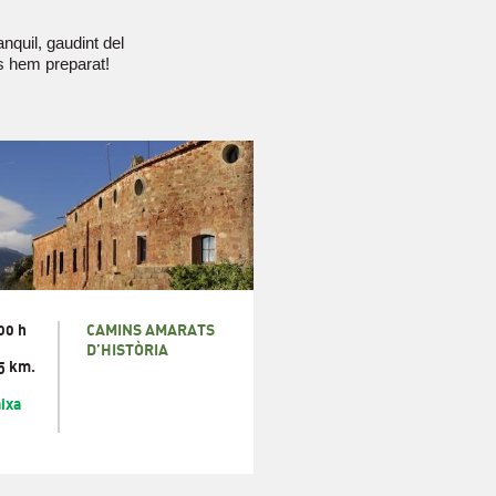
nquil, gaudint del
s hem preparat!
00 h
CAMINS AMARATS
D’HISTÒRIA
5 km.
ixa