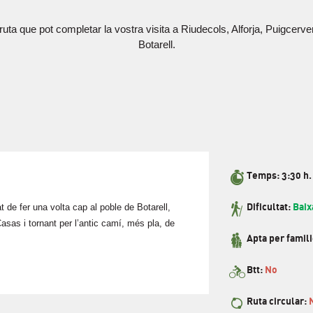
a que pot completar la vostra visita a Riudecols, Alforja, Puigcerver 
Botarell.
Temps: 3:30 h.
t de fer una volta cap al poble de Botarell,
Dificultat:
Baix
asas i tornant per l’antic camí, més pla, de
Apta per famil
Btt:
No
Ruta circular: