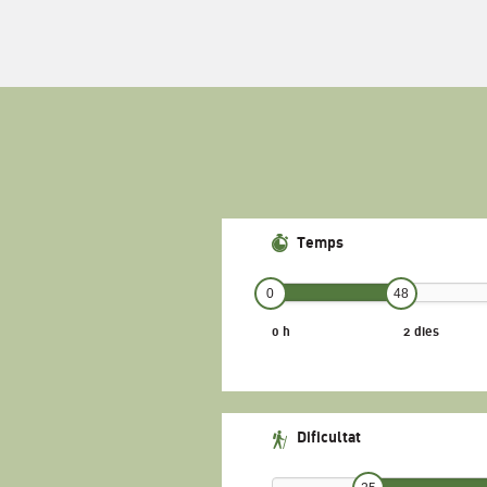
Temps
0
48
0 h
2 dies
Dificultat