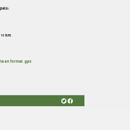
pals:
: 11 km
ta en format .gpx