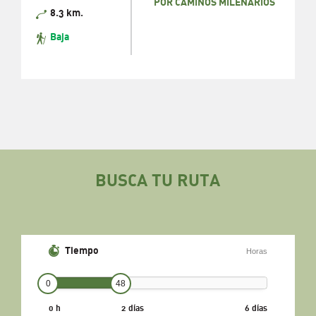
POR CAMINOS MILENARIOS
8.3 km.
Baja
BUSCA TU RUTA
Tiempo
Horas
0
48
0 h
2 días
6 días