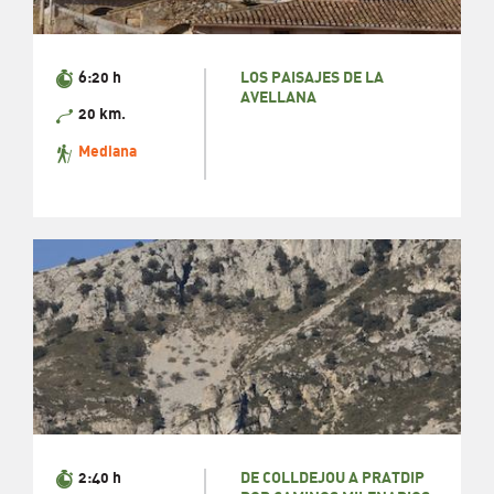
6:20 h
LOS PAISAJES DE LA
AVELLANA
20 km.
Mediana
2:40 h
DE COLLDEJOU A PRATDIP