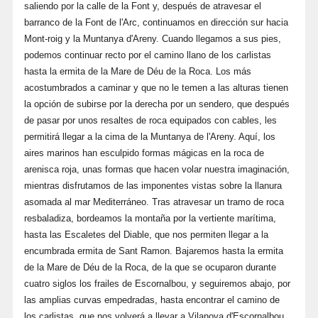
saliendo por la calle de la Font y, después de atravesar el
barranco de la Font de l'Arc, continuamos en dirección sur hacia
Mont-roig y la Muntanya d'Areny. Cuando llegamos a sus pies,
podemos continuar recto por el camino llano de los carlistas
hasta la ermita de la Mare de Déu de la Roca. Los más
acostumbrados a caminar y que no le temen a las alturas tienen
la opción de subirse por la derecha por un sendero, que después
de pasar por unos resaltes de roca equipados con cables, les
permitirá llegar a la cima de la Muntanya de l'Areny. Aquí, los
aires marinos han esculpido formas mágicas en la roca de
arenisca roja, unas formas que hacen volar nuestra imaginación,
mientras disfrutamos de las imponentes vistas sobre la llanura
asomada al mar Mediterráneo. Tras atravesar un tramo de roca
resbaladiza, bordeamos la montaña por la vertiente marítima,
hasta las Escaletes del Diable, que nos permiten llegar a la
encumbrada ermita de Sant Ramon. Bajaremos hasta la ermita
de la Mare de Déu de la Roca, de la que se ocuparon durante
cuatro siglos los frailes de Escornalbou, y seguiremos abajo, por
las amplias curvas empedradas, hasta encontrar el camino de
los carlistas, que nos volverá a llevar a Vilanova d'Escornalbou.