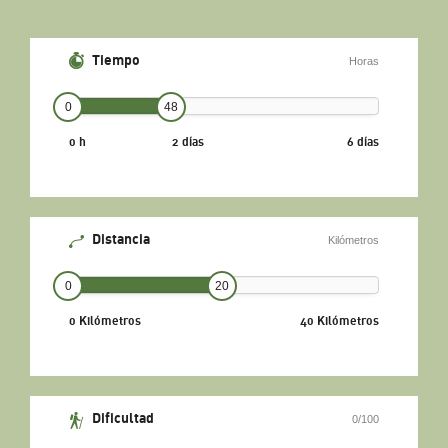
Tiempo
Horas
0
48
0 h
2 días
6 días
Distancia
Kilómetros
0
20
0 Kilómetros
40 Kilómetros
Dificultad
0/100