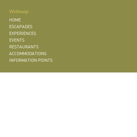
Webmap
HOME
ESCAPADES
EXPERIENCES
EVENTS
RESTAURANTS
ACCOMMODATIONS
INFORMATION POINTS
Guides and maps
Productors locals
Mapa de turisme actiu - (1,4 MB)
Viu i respecta el Baix Camp
Empreses d'activitats turístiques
Mapa de principals atractius turístics
Tríptic de la ruta cicloturística de l'oli