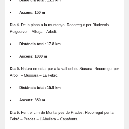
•
Distància total: 13.5 km
•
Ascens: 150 m
Dia 4.
De la plana a la muntanya. Recorregut per Riudecols –
Puigcerver – Alforja – Arbolí.
•
Distància total: 17.8 km
•
Ascens: 1000 m
Dia 5.
Natura en estat pur a la vall del riu Siurana. Recorregut per
Arbolí – Mussara – La Febró.
•
Distància total: 15.9 km
•
Ascens: 350 m
Dia 6.
Fent el cim de Muntanyes de Prades. Recorregut per la
Febró – Prades – L’Abellera – Capafonts.