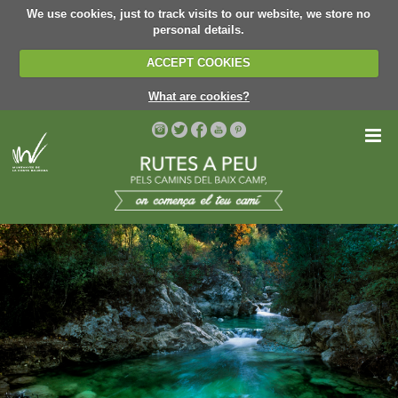
We use cookies, just to track visits to our website, we store no
personal details.
ACCEPT COOKIES
What are cookies?