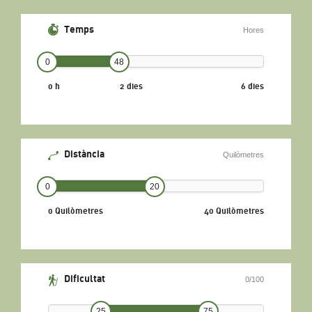
Temps
Hores
0
48
0 h
2 dies
6 dies
Distància
Quilòmetres
0
20
0 Quilòmetres
40 Quilòmetres
Dificultat
0/100
25
75