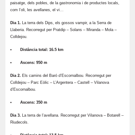
paisatge, dels pobles, de la gastronomia i de productes locals,
com l’oli, les avellanes, el vi…
Dia 1.
La terra dels Dips, els gossos vampir, a la Serra de
Llaberia. Recorregut per Pratdip – Solans – Miranda – Mola –
Colldejou.
•
Distància total: 16.5 km
•
Ascens: 950 m
Dia 2.
Els camins del Baró d’Escornalbou. Recorregut per
Colldejou – Parc Eòlic – L’Argentera – Castell – Vilanova
d’Escornalbou.
•
Ascens: 350 m
Dia 3.
La terra de l’avellana. Recorregut per Vilanova – Botarell –
Riudecols.