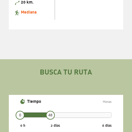
20 km.
Mediana
BUSCA TU RUTA
Tiempo
Horas
0
48
0 h
2 días
6 días